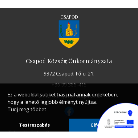
Csapod Község Önkormányzata
9372 Csapod, Fő u. 21.
+36 99 386-415
Ez a weboldal sütiket használ annak érdekében,
onkormanyzat@csapod.hu
hogy a lehető legjobb élményt nyújtsa.
Tudj meg többet
Testreszabás
Elfogadom
Településünk
Önkormányzat
DOKUMENTUMOK