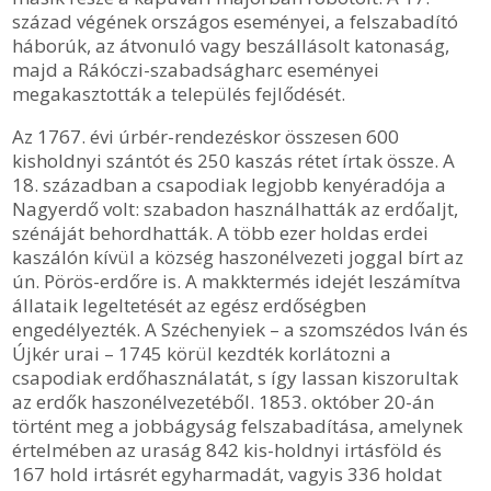
század végének országos eseményei, a felszabadító
háborúk, az átvonuló vagy beszállásolt katonaság,
majd a Rákóczi-szabadságharc eseményei
megakasztották a település fejlődését.
Az 1767. évi úrbér-rendezéskor összesen 600
kisholdnyi szántót és 250 kaszás rétet írtak össze. A
18. században a csapodiak legjobb kenyéradója a
Nagyerdő volt: szabadon használhatták az erdőaljt,
szénáját behordhatták. A több ezer holdas erdei
kaszálón kívül a község haszonélvezeti joggal bírt az
ún. Pörös-erdőre is. A makktermés idejét leszámítva
állataik legeltetését az egész erdőségben
engedélyezték. A Széchenyiek – a szomszédos Iván és
Újkér urai – 1745 körül kezdték korlátozni a
csapodiak erdőhasználatát, s így lassan kiszorultak
az erdők haszonélvezetéből. 1853. október 20-án
történt meg a jobbágyság felszabadítása, amelynek
értelmében az uraság 842 kis-holdnyi irtásföld és
167 hold irtásrét egyharmadát, vagyis 336 holdat