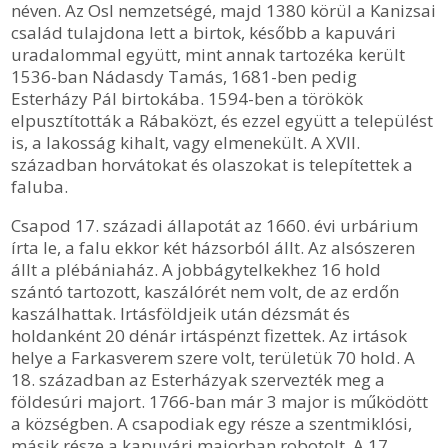
néven. Az Osl nemzetségé, majd 1380 körül a Kanizsai
család tulajdona lett a birtok, később a kapuvári
uradalommal együtt, mint annak tartozéka került
1536-ban Nádasdy Tamás, 1681-ben pedig
Esterházy Pál birtokába. 1594-ben a törökök
elpusztították a Rábaközt, és ezzel együtt a települést
is, a lakosság kihalt, vagy elmenekült. A XVII.
században horvátokat és olaszokat is telepítettek a
faluba.
Csapod 17. századi állapotát az 1660. évi urbárium
írta le, a falu ekkor két házsorból állt. Az alsószeren
állt a plébániaház. A jobbágytelkekhez 16 hold
szántó tartozott, kaszálórét nem volt, de az erdőn
kaszálhattak. Irtásföldjeik után dézsmát és
holdanként 20 dénár irtáspénzt fizettek. Az irtások
helye a Farkasverem szere volt, területük 70 hold. A
18. században az Esterházyak szervezték meg a
földesúri majort. 1766-ban már 3 major is működött
a községben. A csapodiak egy része a szentmiklósi,
másik része a kapuvári majorban robotolt. A 17.