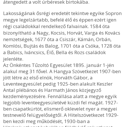
átengedett a volt úrbéresek birtokába.
Lakosságának ősrégi eredetét tekintve egyike Sopron
megye legelzártabb, befelé élő és éppen ezért igen
régi családokkal rendelkező falvainak. 1584 óta
bizonyítható a Nagy, Kocsis, Horvát, Varga és Kovács
nemzetségek, 1677 óta a Csiszár, Kámán, Orbán,
Komlósi, Bujtás és Balog, 1701 óta a Csóka, 1728 óta
a Babics, Iváncsics, Élő, Bella és Rozs családok
jelenléte.
Az Önkéntes Tűzoltó Egyesület 1895. január 1-jén
alakul meg 31 fővel. A Hangya Szövetkezet 1907-ben
jött létre az első elnök, Horváth Gábor, a
Leventeegyesület pedig 1925-ben alakult Keszler
Antal plébános és Harmath János közjegyző
kezdeményezésére. Fennállása alatt a megye egyik
legjobb leventeegyesületévé küzdi fel magát. 1927-
ben csapatkürtöt, elismerő oklevelet nyer a megyei
testnevelő felügyelőségtől. A Hitelszövetkezet 1929-
ben kezdi meg működését, 1930-ban a