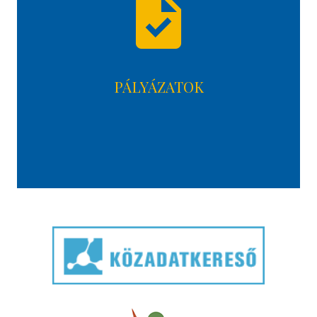
task
PÁLYÁZATOK