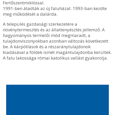
Fertőszentmiklóssal.
1991-ben átadták az új faluházat. 1993-ban kezdte
meg működését a dalárda.
A település gazdasági szerkezetére a
növénytermesztés és az állattenyésztés jellemző. A
hagyományos termelői mód megmaradt, a
tulajdonviszonyokban azonban változás következett
be. A kárpótlások és a részaránytulajdonok
kiadásával a földek ismét magántulajdonba kerültek.
A falu lakossága római katolikus vallást gyakorolja.