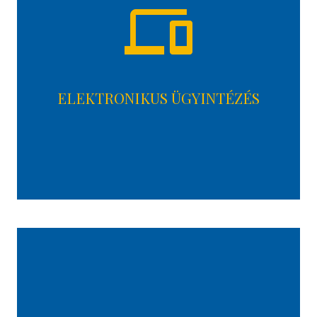
devices
ELEKTRONIKUS ÜGYINTÉZÉS