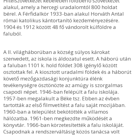
Hitelszövetkezet kebelében földbérlő szövetkezet
alakul, amely a hercegi uradalomtól 800 holdat
bérel. A Férfidalkör 1933-ban alakul Horváth Antal
római katolikus kántortanító kezdeményezésére.
1904 és 1912 között 48 fő vándorolt külföldre a
faluból.
A II. világháborúban a község súlyos károkat
szenvedett, az iskola is áldozatul esett. A háború után
a faluban 1101 k. hold földet 308 igénylő között
osztottak fel. A kiosztott uradalmi földek és a háborút
követő mezőgazdasági konjunktúra élénk
tevékenységre ösztönözte az amúgy is szorgalmas
csapodi népet. 1946-ban felépült a falu iskolája.
1957-ben megalakult a Béke tsz. Ebben az évben
tartották az első filmvetítést a falu saját mozijában.
1960-ban a települést bekötötték a villamos
hálózatba. 1961-ben megkezdte működését a
könyvtár. 1966-ban körzetesítették a falu iskoláját.
Csapodnak a rendszerváltásig közös tanácsa volt