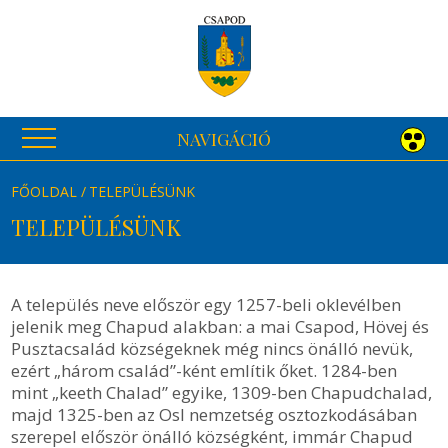
NAVIGÁCIÓ
FŐOLDAL
TELEPÜLÉSÜNK
TELEPÜLÉSÜNK
A település neve először egy 1257-beli oklevélben
jelenik meg Chapud alakban: a mai Csapod, Hövej és
Pusztacsalád községeknek még nincs önálló nevük,
ezért „három család”-ként említik őket. 1284-ben
mint „keeth Chalad” egyike, 1309-ben Chapudchalad,
majd 1325-ben az Osl nemzetség osztozkodásában
szerepel először önálló községként, immár Chapud