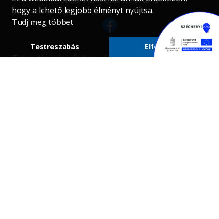
onkormanyzat@csapod.hu
hogy a lehető legjobb élményt nyújtsa.
Tudj meg többet
Testreszabás
Elfogadom
Településünk
Önkormányzat
DOKUMENTUMOK
Kapcsolat
Választási információk
Közadattár
Dokumentumok
E-ügyintézés
Pályázatok
Ügyfélfogadás:
hétfő: 13:00-16:00
kedd: 8:00-12:00
szerda: 9:00-17:00
csütörtök: nincs
péntek: 8:00-12:00