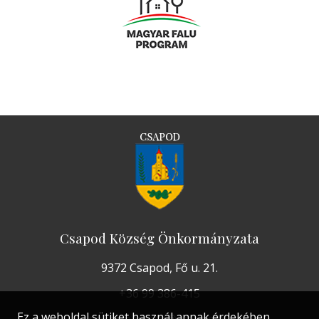
Csapod Község Önkormányzata
9372 Csapod, Fő u. 21.
+36 99 386-415
Ez a weboldal sütiket használ annak érdekében,