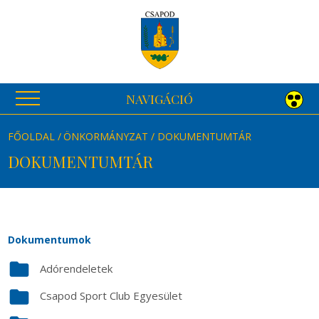
NAVIGÁCIÓ
FŐOLDAL
ÖNKORMÁNYZAT
DOKUMENTUMTÁR
DOKUMENTUMTÁR
Dokumentumok
folder
Adórendeletek
folder
Csapod Sport Club Egyesület