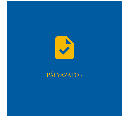
task
PÁLYÁZATOK