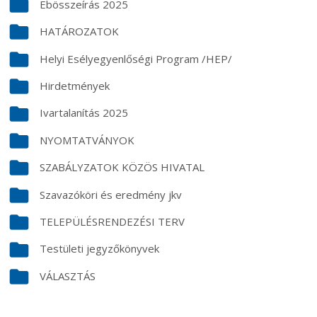
folder
Ebösszeírás 2025
folder
HATÁROZATOK
folder
Helyi Esélyegyenlőségi Program /HEP/
folder
Hirdetmények
folder
Ivartalanítás 2025
folder
NYOMTATVÁNYOK
folder
SZABÁLYZATOK KÖZÖS HIVATAL
folder
Szavazóköri és eredmény jkv
folder
TELEPÜLÉSRENDEZÉSI TERV
folder
Testületi jegyzőkönyvek
folder
VÁLASZTÁS