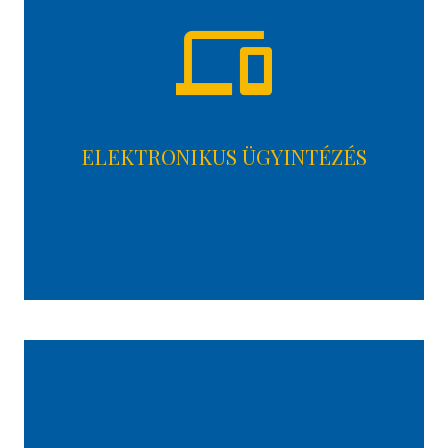
devices
ELEKTRONIKUS ÜGYINTÉZÉS