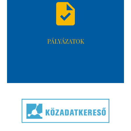
task
PÁLYÁZATOK